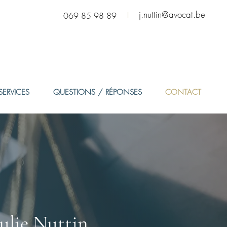
j.nuttin@avocat.be
I
069 85 98 89
SERVICES
QUESTIONS / RÉPONSES
CONTACT
ulie Nuttin,